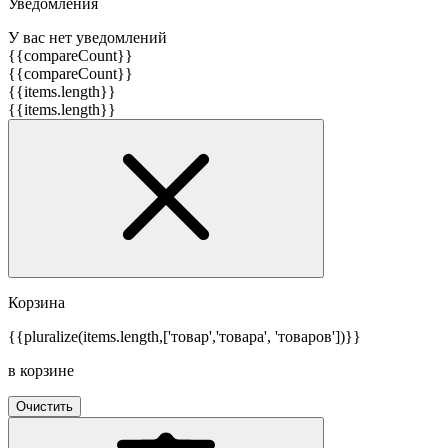
Уведомления
У вас нет уведомлений
{{compareCount}}
{{compareCount}}
{{items.length}}
{{items.length}}
Корзина
{{pluralize(items.length,['товар','товара', 'товаров'])}}
в корзине
Очистить