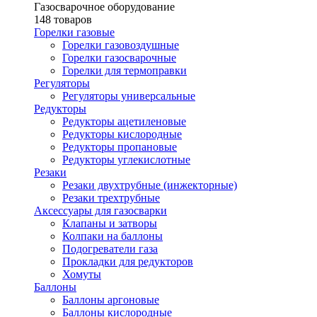
Газосварочное оборудование
148 товаров
Горелки газовые
Горелки газовоздушные
Горелки газосварочные
Горелки для термоправки
Регуляторы
Регуляторы универсальные
Редукторы
Редукторы ацетиленовые
Редукторы кислородные
Редукторы пропановые
Редукторы углекислотные
Резаки
Резаки двухтрубные (инжекторные)
Резаки трехтрубные
Аксессуары для газосварки
Клапаны и затворы
Колпаки на баллоны
Подогреватели газа
Прокладки для редукторов
Хомуты
Баллоны
Баллоны аргоновые
Баллоны кислородные