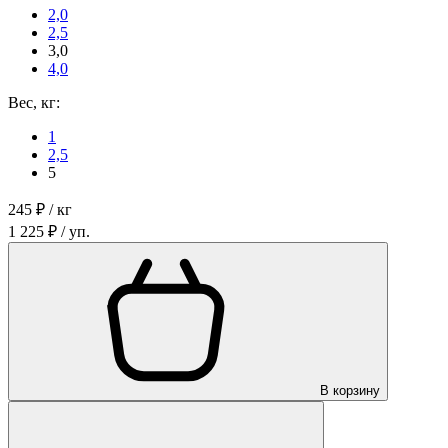
2,0
2,5
3,0
4,0
Вес, кг:
1
2,5
5
245 ₽ / кг
1 225 ₽ / уп.
В корзину