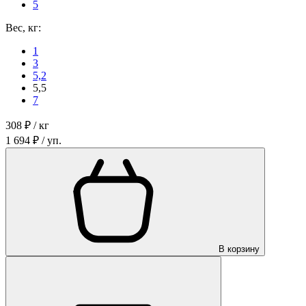
5
Вес, кг:
1
3
5,2
5,5
7
308 ₽ / кг
1 694 ₽ / уп.
В корзину