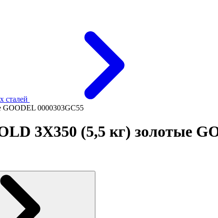
х сталей
ые GOODEL 0000303GC55
D 3Х350 (5,5 кг) золотые G