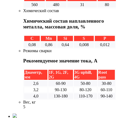
560
480
31
80
Химический состав
Химический состав наплавленного
металла, массовая доля, %
C
Mn
Si
S
P
0,08
0,86
0,64
0,008
0,012
Режимы сварки
Рекомендуемое значение тока, А
Диаметр,
1F, 1G, 2F,
3G uphill,
Root
мм
2G
4G
pass
2,6
60-90
50-80
30-80
3,2
90-130
80-120
60-110
4,0
130-180
110-170
90-140
Вес, кг
5