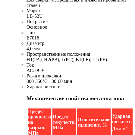
сталей
Марка
LB-52U
Покрытие
Основное
Тип
E7016
Диаметр
4,0 мм
Пространственные положения
Н1(PA), Н2(PB), Г(PC), В1(PF), П1(PE)
Ток
АС/DC+
Режим прокалки
300-350°C - 30-60 мин
Характеристики
Механические свойства металла шва
Предел
Ударная
прочности
Предел
Относительное
вязкость,
на
текучести,
удлинение, %
2
разрыв,
МПа
Дж/см
МПа