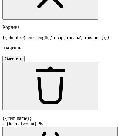
Корзина
{{pluralize(items.length,['товар','товара', 'товаров'])}}
в корзине
Очистить
{{item.name}}
-{{item.discount}}%