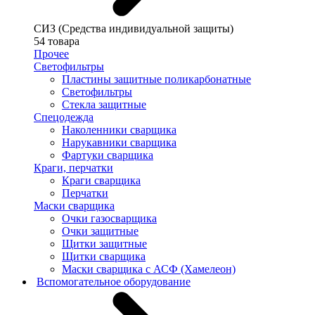
СИЗ (Средства индивидуальной защиты)
54 товара
Прочее
Светофильтры
Пластины защитные поликарбонатные
Светофильтры
Стекла защитные
Спецодежда
Наколенники сварщика
Нарукавники сварщика
Фартуки сварщика
Краги, перчатки
Краги сварщика
Перчатки
Маски сварщика
Очки газосварщика
Очки защитные
Щитки защитные
Щитки сварщика
Маски сварщика с АСФ (Хамелеон)
Вспомогательное оборудование