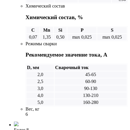
Химический состав
Химический состав, %
C
Mn
Si
P
S
0,07
1,35
0,50
max 0,025
max 0,025
Режимы сварки
Рекомендуемое значение тока, А
D, мм
Сварочный ток
2,0
45-65
2,5
60-90
3,0
90-130
4,0
130-210
5,0
160-280
Вес, кг
6
Более 8