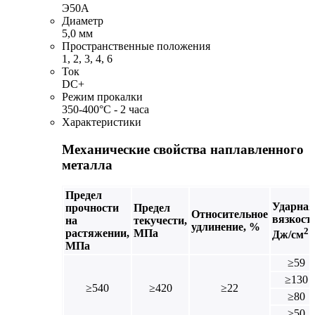
Э50А
Диаметр
5,0 мм
Пространственные положения
1, 2, 3, 4, 6
Ток
DC+
Режим прокалки
350-400°С - 2 часа
Характеристики
Механические свойства наплавленного
металла
Предел
Ударная
прочности
Предел
Относительное
вязкость
на
текучести,
удлинение, %
2
растяжении,
МПа
Дж/см
МПа
≥59
≥130
≥540
≥420
≥22
≥80
≥50