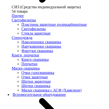
СИЗ (Средства индивидуальной защиты)
54 товара
Прочее
Светофильтры
Пластины защитные поликарбонатные
Светофильтры
Стекла защитные
Спецодежда
Наколенники сварщика
Нарукавники сварщика
Фартуки сварщика
Краги, перчатки
Краги сварщика
Перчатки
Маски сварщика
Очки газосварщика
Очки защитные
Щитки защитные
Щитки сварщика
Маски сварщика с АСФ (Хамелеон)
Вспомогательное оборудование