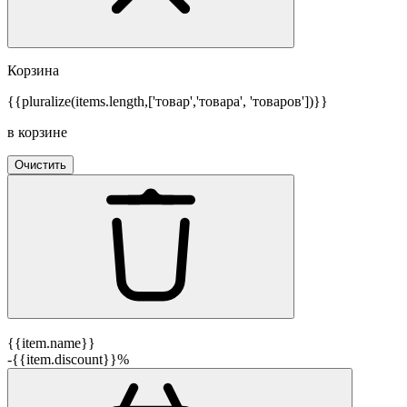
Корзина
{{pluralize(items.length,['товар','товара', 'товаров'])}}
в корзине
Очистить
{{item.name}}
-{{item.discount}}%