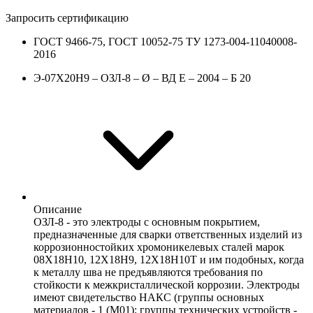
Запросить сертификацию
ГОСТ 9466-75, ГОСТ 10052-75 ТУ 1273-004-11040008-
2016
Э-07Х20Н9 – ОЗЛ-8 – Ø – ВД Е – 2004 – Б 20
Описание
ОЗЛ-8 - это электроды с основным покрытием,
предназначенные для сварки ответственных изделий из
коррозионностойких хромоникелевых сталей марок
08Х18Н10, 12Х18Н9, 12Х18Н10Т и им подобных, когда
к металлу шва не предъявляются требования по
стойкости к межкристаллической коррозии. Электроды
имеют свидетельство НАКС (группы основных
материалов - 1 (М01); группы технических устройств -