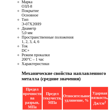
Марка
ОЗЛ-8
Покрытие
Основное
Тип
Э-07Х20Н9
Диаметр
5,0 мм
Пространственные положения
1, 2, 3, 4, 6
Ток
DC+
Режим прокалки
200°С – 1 час
Характеристики
Механические свойства наплавленного
металла (средние значения)
Предел
Ударная
прочности
Предел
Относительное
вязкость,
на
текучести,
удлинение, %
2
разрыв,
МПа
Дж/см
МПа