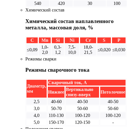
540
420
30
100
Химический состав
Химический состав наплавленного
металла, массовая доля, %
C
Mn
Si
Ni
Cr
S
P
1,0-
0,3-
7,5-
18,0-
≤0,09
≤0,020
≤0,030
2,0
1,2
10,0
21,5
Режимы сварки
Режимы сварочного тока
Сварочный ток, А
Диаметр,
Вертикально
мм
Нижнее
Потолочное
снизу-вверх
2,5
40-60
40-50
40-50
3,0
50-70
50-60
50-60
4,0
110-130
100-120
100-120
5,0
150-170
120-150
-
Положения сварки