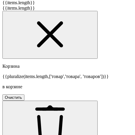
{{items.length}}
{{items.length}}
Корзина
{{pluralize(items.length,['товар','товара', 'товаров'])}}
в корзине
Очистить