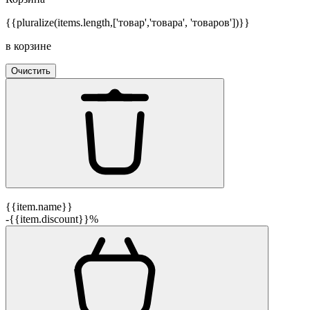
{{pluralize(items.length,['товар','товара', 'товаров'])}}
в корзине
Очистить
{{item.name}}
-{{item.discount}}%