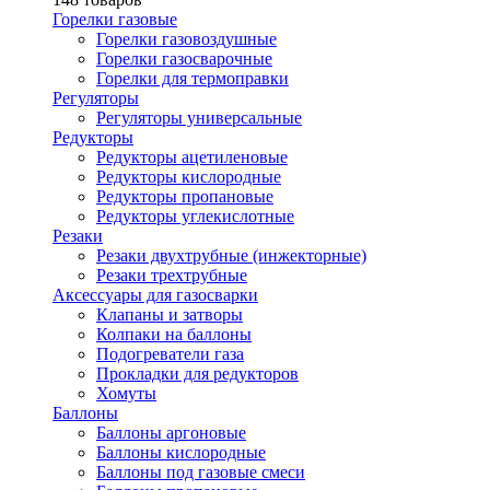
Горелки газовые
Горелки газовоздушные
Горелки газосварочные
Горелки для термоправки
Регуляторы
Регуляторы универсальные
Редукторы
Редукторы ацетиленовые
Редукторы кислородные
Редукторы пропановые
Редукторы углекислотные
Резаки
Резаки двухтрубные (инжекторные)
Резаки трехтрубные
Аксессуары для газосварки
Клапаны и затворы
Колпаки на баллоны
Подогреватели газа
Прокладки для редукторов
Хомуты
Баллоны
Баллоны аргоновые
Баллоны кислородные
Баллоны под газовые смеси