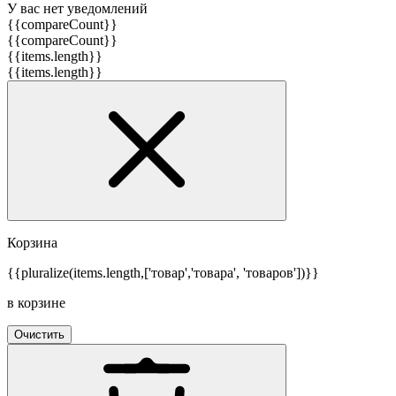
У вас нет уведомлений
{{compareCount}}
{{compareCount}}
{{items.length}}
{{items.length}}
Корзина
{{pluralize(items.length,['товар','товара', 'товаров'])}}
в корзине
Очистить