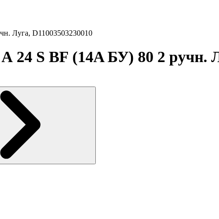
учн. Луга, D11003503230010
 А 24 S BF (14A БУ) 80 2 ручн.