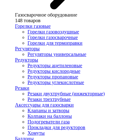
Газосварочное оборудование
148 товаров
Горелки газовые
Горелки газовоздушные
Горелки газосварочные
Горелки для термоправки
Регуляторы
Регуляторы универсальные
Редукторы
Редукторы ацетиленовые
Редукторы кислородные
Редукторы пропановые
Редукторы углекислотные
Резаки
Резаки двухтрубные (инжекторные)
Резаки трехтрубные
Аксессуары для газосварки
Клапаны и затворы
Колпаки на баллоны
Подогреватели газа
Прокладки для редукторов
Хомуты
Баллоны