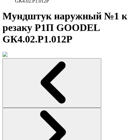
GК4.02.Р1.012P
Мундштук наружный №1 к
резаку Р1П GOODEL
GК4.02.Р1.012P