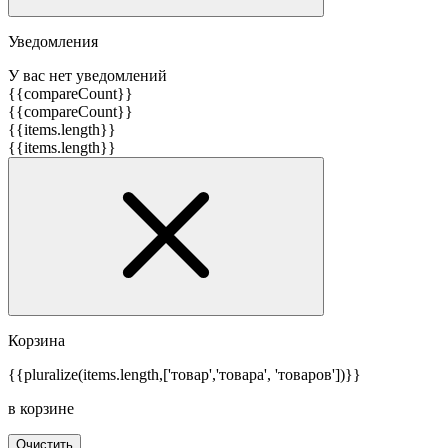
Уведомления
У вас нет уведомлений
{{compareCount}}
{{compareCount}}
{{items.length}}
{{items.length}}
Корзина
{{pluralize(items.length,['товар','товара', 'товаров'])}}
в корзине
Очистить