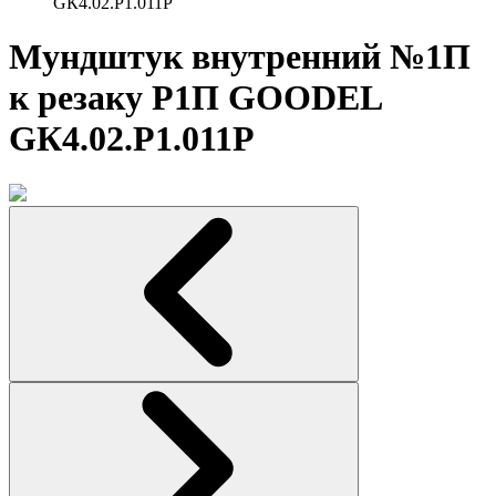
GК4.02.Р1.011P
Мундштук внутренний №1П
к резаку Р1П GOODEL
GК4.02.Р1.011P