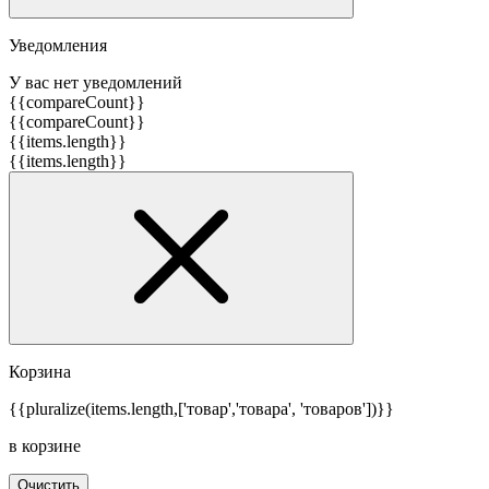
Уведомления
У вас нет уведомлений
{{compareCount}}
{{compareCount}}
{{items.length}}
{{items.length}}
Корзина
{{pluralize(items.length,['товар','товара', 'товаров'])}}
в корзине
Очистить