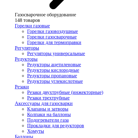
Газосварочное оборудование
148 товаров
Горелки газовые
Горелки газовоздушные
Горелки газосварочные
Горелки для термоправки
Регуляторы
Регуляторы универсальные
Редукторы
Редукторы ацетиленовые
Редукторы кислородные
Редукторы пропановые
Редукторы углекислотные
Резаки
Резаки двухтрубные (инжекторные)
Резаки трехтрубные
Аксессуары для газосварки
Клапаны и затворы
Колпаки на баллоны
Подогреватели газа
Прокладки для редукторов
Хомуты
Баллоны