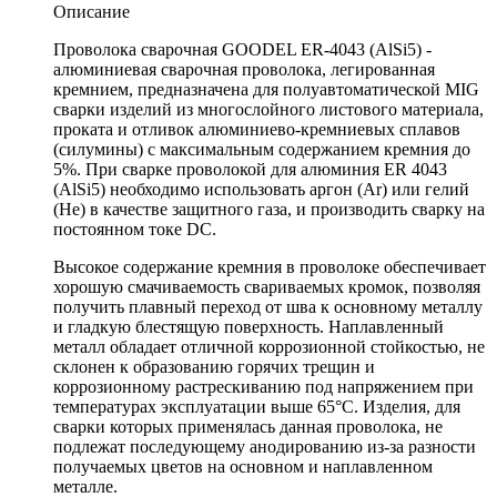
Описание
Проволока сварочная GOODEL ER-4043 (AlSi5) -
алюминиевая сварочная проволока, легированная
кремнием, предназначена для полуавтоматической MIG
сварки изделий из многослойного листового материала,
проката и отливок алюминиево-кремниевых сплавов
(силумины) с максимальным содержанием кремния до
5%. При сварке проволокой для алюминия ER 4043
(AlSi5) необходимо использовать аргон (Ar) или гелий
(He) в качестве защитного газа, и производить сварку на
постоянном токе DC.
Высокое содержание кремния в проволоке обеспечивает
хорошую смачиваемость свариваемых кромок, позволяя
получить плавный переход от шва к основному металлу
и гладкую блестящую поверхность. Наплавленный
металл обладает отличной коррозионной стойкостью, не
склонен к образованию горячих трещин и
коррозионному растрескиванию под напряжением при
температурах эксплуатации выше 65°С. Изделия, для
сварки которых применялась данная проволока, не
подлежат последующему анодированию из-за разности
получаемых цветов на основном и наплавленном
металле.