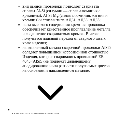
вид данной проволоки позволяет сваривать
сплавы Аl-Si (силумин — сплав алюминия с
кремнием), Аl-Si-Mg (сплав алюминия, магния и
кремния) и сплавы типа АД31, АДЗЗ, АД35;
из-за высокого содержания кремния проволока
обеспечивает качественное проплавление металла
и соединение свариваемых кромок. В итоге
получается плавный переход от сварного шва к
краю изделия;
наплавленный металл сварочной проволоки AlSi5
обладает повышенной коррозионной стойкостью.
Изделия, которые сваривались проволокой ER
4043 (AlSi5) не подлежат дальнейшему
анодированию из-за разности получаемых цветов
на основном и наплавленном металле.