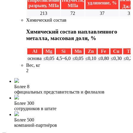
сопротивление
текучести,
удлинение, %
разрыву, МПа
МПа
Дж/с
213
72
37
31
Химический состав
Химический состав наплавленного
металла, массовая доля, %
Al
Mg
Si
Mn
Zn
Fe
Cu
Ti
основа
≤0,05
4,5~6,0
≤0,05
≤0,10
≤0,80
≤0,30
≤0,2
Вес, кг
2
Более 8
официальных представительств и филиалов
Более 300
сотрудников в штате
Более 500
компаний-партнёров