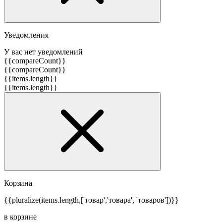
Уведомления
У вас нет уведомлений
{{compareCount}}
{{compareCount}}
{{items.length}}
{{items.length}}
Корзина
{{pluralize(items.length,['товар','товара', 'товаров'])}}
в корзине