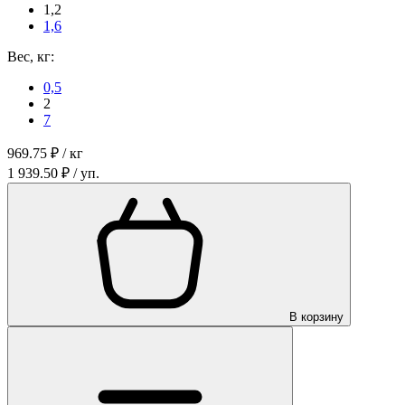
1,2
1,6
Вес, кг:
0,5
2
7
969.75 ₽ / кг
1 939.50 ₽ / уп.
В корзину