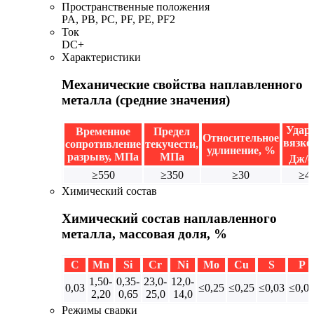
Пространственные положения
PA, PB, PC, PF, PE, PF2
Ток
DC+
Характеристики
Механические свойства наплавленного
металла (средние значения)
Удар
Временное
Предел
Относительное
вязко
сопротивление
текучести,
удлинение, %
разрыву, МПа
МПа
Дж/с
≥550
≥350
≥30
≥4
Химический состав
Химический состав наплавленного
металла, массовая доля, %
C
Mn
Si
Cr
Ni
Mo
Cu
S
P
1,50-
0,35-
23,0-
12,0-
0,03
≤0,25
≤0,25
≤0,03
≤0,0
2,20
0,65
25,0
14,0
Режимы сварки