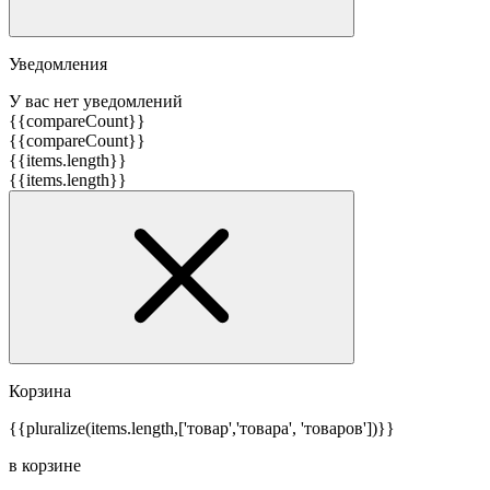
Уведомления
У вас нет уведомлений
{{compareCount}}
{{compareCount}}
{{items.length}}
{{items.length}}
Корзина
{{pluralize(items.length,['товар','товара', 'товаров'])}}
в корзине