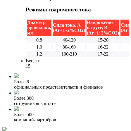
Режимы сварочного тока
Диаметр
Напряжение
Сила тока, А
Сила
проволоки,
на дуге, В
(Ar+1~2%CO2)
(Ar
мм
(Ar+1~2%CO2)
0,8
40-120
15-20
1,0
80-160
16-22
1,2
100-210
17-22
Вес, кг
15
Более 8
официальных представительств и филиалов
Более 300
сотрудников в штате
Более 500
компаний-партнёров