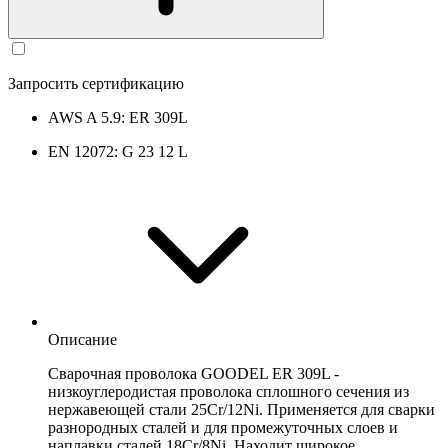
Запросить сертификацию
AWS A 5.9: ER 309L
EN 12072: G 23 12 L
Описание
Сварочная проволока GOODEL ER 309L -
низкоуглеродистая проволока сплошного сечения из
нержавеющей стали 25Cr/12Ni. Применяется для сварки
разнородных сталей и для промежуточных слоев и
наплавки сталей 18Cr/8Ni. Находит широкое