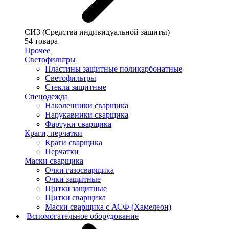
СИЗ (Средства индивидуальной защиты)
54 товара
Прочее
Светофильтры
Пластины защитные поликарбонатные
Светофильтры
Стекла защитные
Спецодежда
Наколенники сварщика
Нарукавники сварщика
Фартуки сварщика
Краги, перчатки
Краги сварщика
Перчатки
Маски сварщика
Очки газосварщика
Очки защитные
Щитки защитные
Щитки сварщика
Маски сварщика с АСФ (Хамелеон)
Вспомогательное оборудование