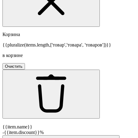
Корзина
{{pluralize(items.length,['товар','товара', 'товаров'])}}
в корзине
Очистить
{{item.name}}
-{{item.discount}}%