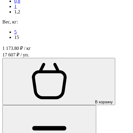
0,8
1
1,2
Вес, кг:
5
15
1 173.80 ₽ / кг
17 607 ₽ / уп.
В корзину