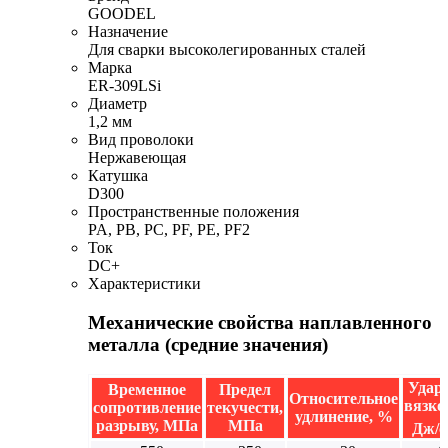
GOODEL
Назначение
Для сварки высоколегированных сталей
Марка
ER-309LSi
Диаметр
1,2 мм
Вид проволоки
Нержавеющая
Катушка
D300
Пространственные положения
PA, PB, PC, PF, PE, PF2
Ток
DC+
Характеристики
Механические свойства наплавленного
металла (средние значения)
Удар
Временное
Предел
Относительное
вязко
сопротивление
текучести,
удлинение, %
разрыву, МПа
МПа
Дж/с