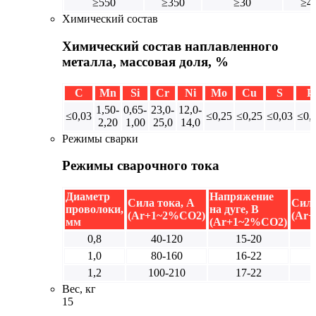
≥550
≥350
≥30
≥4
Химический состав
Химический состав наплавленного
металла, массовая доля, %
C
Mn
Si
Cr
Ni
Mo
Cu
S
P
1,50-
0,65-
23,0-
12,0-
≤0,03
≤0,25
≤0,25
≤0,03
≤0,
2,20
1,00
25,0
14,0
Режимы сварки
Режимы сварочного тока
Диаметр
Напряжение
Сила тока, А
Сила
проволоки,
на дуге, В
(Ar+1~2%CO2)
(Ar
мм
(Ar+1~2%CO2)
0,8
40-120
15-20
1,0
80-160
16-22
1,2
100-210
17-22
Вес, кг
15