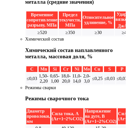
металла (средние значения)
Удар
Временное
Предел
Относительное
вязко
сопротивление
текучести,
удлинение, %
разрыву, МПа
МПа
Дж/с
≥520
≥350
≥30
≥4
Химический состав
Химический состав наплавленного
металла, массовая доля, %
C
Mn
Si
Cr
Ni
Mo
Cu
S
P
1,50-
0,65-
18,0-
11,0-
2,0-
≤0,03
≤0,25
≤0,03
≤0,03
2,20
1,00
20,0
14,0
3,0
Режимы сварки
Режимы сварочного тока
Диаметр
Напряжение
Сила тока, А
Сила
проволоки,
на дуге, В
(Ar+1~2%CO2)
(Ar
мм
(Ar+1~2%CO2)