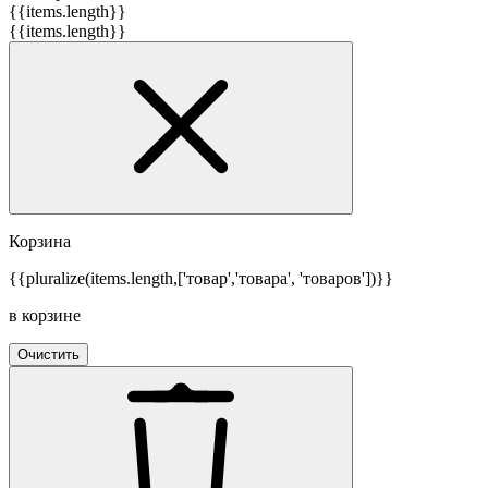
{{items.length}}
{{items.length}}
Корзина
{{pluralize(items.length,['товар','товара', 'товаров'])}}
в корзине
Очистить