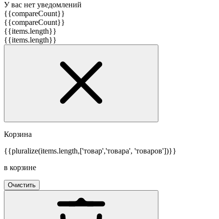
У вас нет уведомлений
{{compareCount}}
{{compareCount}}
{{items.length}}
{{items.length}}
Корзина
{{pluralize(items.length,['товар','товара', 'товаров'])}}
в корзине
Очистить