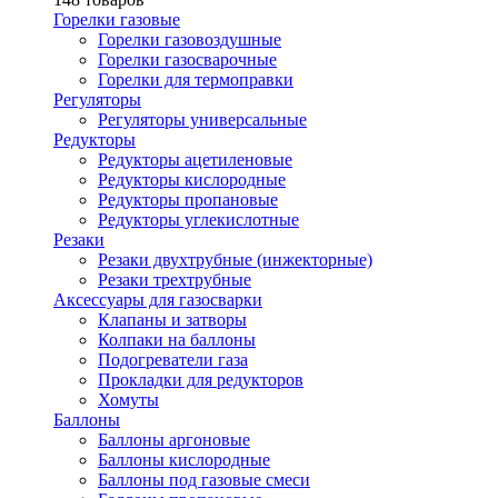
Горелки газовые
Горелки газовоздушные
Горелки газосварочные
Горелки для термоправки
Регуляторы
Регуляторы универсальные
Редукторы
Редукторы ацетиленовые
Редукторы кислородные
Редукторы пропановые
Редукторы углекислотные
Резаки
Резаки двухтрубные (инжекторные)
Резаки трехтрубные
Аксессуары для газосварки
Клапаны и затворы
Колпаки на баллоны
Подогреватели газа
Прокладки для редукторов
Хомуты
Баллоны
Баллоны аргоновые
Баллоны кислородные
Баллоны под газовые смеси