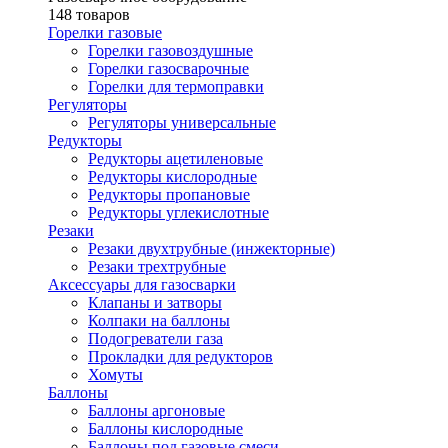
148 товаров
Горелки газовые
Горелки газовоздушные
Горелки газосварочные
Горелки для термоправки
Регуляторы
Регуляторы универсальные
Редукторы
Редукторы ацетиленовые
Редукторы кислородные
Редукторы пропановые
Редукторы углекислотные
Резаки
Резаки двухтрубные (инжекторные)
Резаки трехтрубные
Аксессуары для газосварки
Клапаны и затворы
Колпаки на баллоны
Подогреватели газа
Прокладки для редукторов
Хомуты
Баллоны
Баллоны аргоновые
Баллоны кислородные
Баллоны под газовые смеси