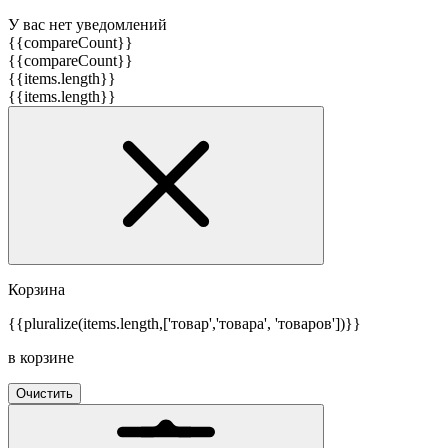
У вас нет уведомлений
{{compareCount}}
{{compareCount}}
{{items.length}}
{{items.length}}
Корзина
{{pluralize(items.length,['товар','товара', 'товаров'])}}
в корзине
Очистить