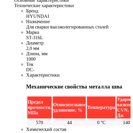
Основные характеристики
Технические характеристики
Бренд
HYUNDAI
Назначение
Для сварки высоколегированных сталей
Марка
ST-316L
Диаметр
2,0 мм
Длина, мм
1000
Ток
DC-
Характеристики
Механические свойства металла шва
Ударна
Предел
Относительное
вязкос
прочности,
Температура
удлинение, %
CVN,
МПа
Дж
570
44
0 °С
140
Химический состав