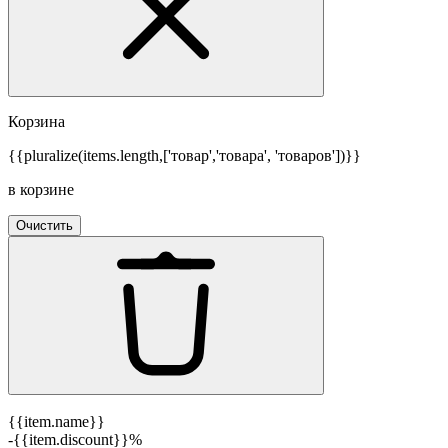
Корзина
{{pluralize(items.length,['товар','товара', 'товаров'])}}
в корзине
Очистить
{{item.name}}
-{{item.discount}}%