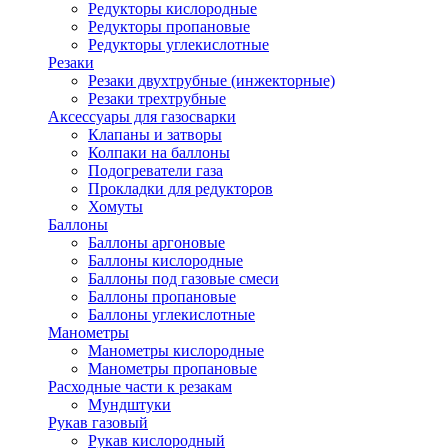
Редукторы кислородные
Редукторы пропановые
Редукторы углекислотные
Резаки
Резаки двухтрубные (инжекторные)
Резаки трехтрубные
Аксессуары для газосварки
Клапаны и затворы
Колпаки на баллоны
Подогреватели газа
Прокладки для редукторов
Хомуты
Баллоны
Баллоны аргоновые
Баллоны кислородные
Баллоны под газовые смеси
Баллоны пропановые
Баллоны углекислотные
Манометры
Манометры кислородные
Манометры пропановые
Расходные части к резакам
Мундштуки
Рукав газовый
Рукав кислородный