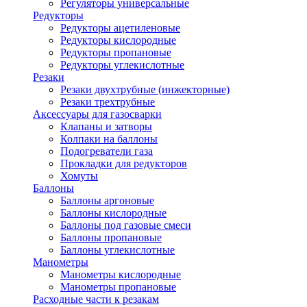
Регуляторы универсальные
Редукторы
Редукторы ацетиленовые
Редукторы кислородные
Редукторы пропановые
Редукторы углекислотные
Резаки
Резаки двухтрубные (инжекторные)
Резаки трехтрубные
Аксессуары для газосварки
Клапаны и затворы
Колпаки на баллоны
Подогреватели газа
Прокладки для редукторов
Хомуты
Баллоны
Баллоны аргоновые
Баллоны кислородные
Баллоны под газовые смеси
Баллоны пропановые
Баллоны углекислотные
Манометры
Манометры кислородные
Манометры пропановые
Расходные части к резакам