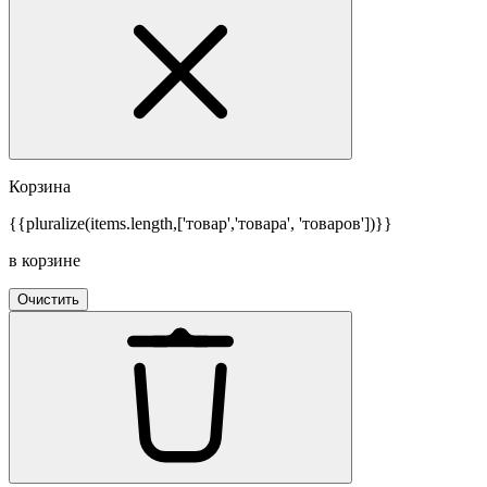
Корзина
{{pluralize(items.length,['товар','товара', 'товаров'])}}
в корзине
Очистить