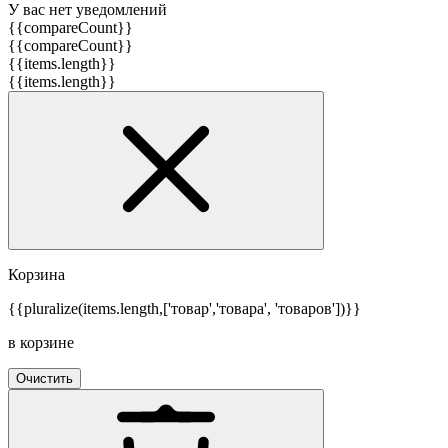
У вас нет уведомлений
{{compareCount}}
{{compareCount}}
{{items.length}}
{{items.length}}
Корзина
{{pluralize(items.length,['товар','товара', 'товаров'])}}
в корзине
Очистить