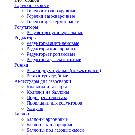
Горелки газовые
Горелки газовоздушные
Горелки газосварочные
Горелки для термоправки
Регуляторы
Регуляторы универсальные
Редукторы
Редукторы ацетиленовые
Редукторы кислородные
Редукторы пропановые
Редукторы углекислотные
Резаки
Резаки двухтрубные (инжекторные)
Резаки трехтрубные
Аксессуары для газосварки
Клапаны и затворы
Колпаки на баллоны
Подогреватели газа
Прокладки для редукторов
Хомуты
Баллоны
Баллоны аргоновые
Баллоны кислородные
Баллоны под газовые смеси