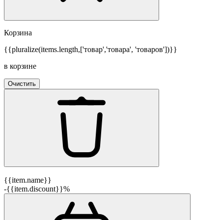
Корзина
{{pluralize(items.length,['товар','товара', 'товаров'])}}
в корзине
Очистить
{{item.name}}
-{{item.discount}}%