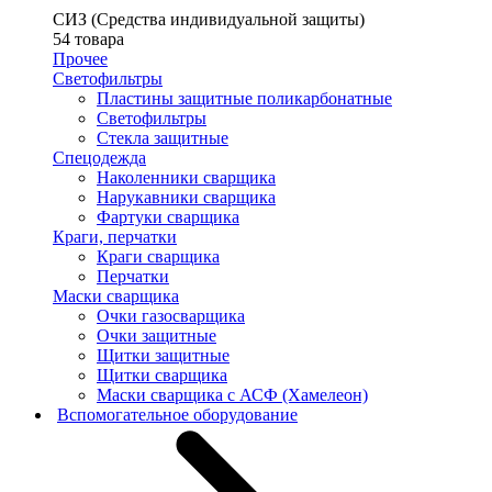
СИЗ (Средства индивидуальной защиты)
54 товара
Прочее
Светофильтры
Пластины защитные поликарбонатные
Светофильтры
Стекла защитные
Спецодежда
Наколенники сварщика
Нарукавники сварщика
Фартуки сварщика
Краги, перчатки
Краги сварщика
Перчатки
Маски сварщика
Очки газосварщика
Очки защитные
Щитки защитные
Щитки сварщика
Маски сварщика с АСФ (Хамелеон)
Вспомогательное оборудование