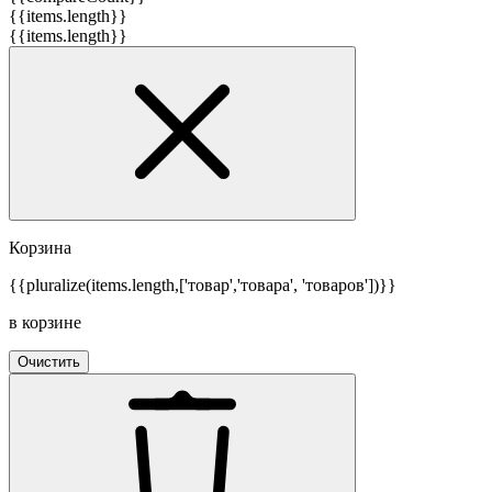
{{items.length}}
{{items.length}}
Корзина
{{pluralize(items.length,['товар','товара', 'товаров'])}}
в корзине
Очистить