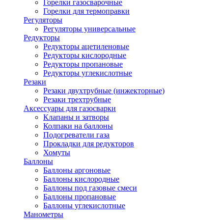
Горелки газосварочные
Горелки для термоправки
Регуляторы
Регуляторы универсальные
Редукторы
Редукторы ацетиленовые
Редукторы кислородные
Редукторы пропановые
Редукторы углекислотные
Резаки
Резаки двухтрубные (инжекторные)
Резаки трехтрубные
Аксессуары для газосварки
Клапаны и затворы
Колпаки на баллоны
Подогреватели газа
Прокладки для редукторов
Хомуты
Баллоны
Баллоны аргоновые
Баллоны кислородные
Баллоны под газовые смеси
Баллоны пропановые
Баллоны углекислотные
Манометры