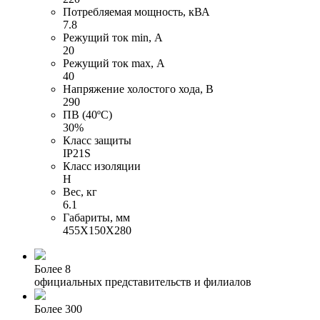
Потребляемая мощность, кВА
7.8
Режущий ток min, А
20
Режущий ток max, А
40
Напряжение холостого хода, В
290
ПВ (40ºC)
30%
Класс защиты
IP21S
Класс изоляции
H
Вес, кг
6.1
Габариты, мм
455X150X280
Более 8
официальных представительств и филиалов
Более 300