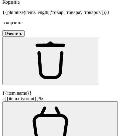
Корзина
{{pluralize(items.length,['товар','товара', 'товаров'])}}
в корзине
Очистить
{{item.name}}
-{{item.discount}}%