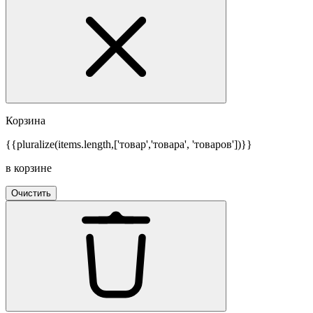
Корзина
{{pluralize(items.length,['товар','товара', 'товаров'])}}
в корзине
Очистить