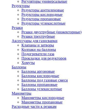
Регуляторы универсальные
Редукторы
Редукторы ацетиленовые
Редукторы кислородные
Редукторы пропановые
Редукторы углекислотные
Резаки
Резаки двухтрубные (инжекторные)
Резаки трехтрубные
Аксессуары для газосварки
Клапаны и затворы
Колпаки на баллоны
Подогреватели газа
Прокладки для редукторов
Хомуты
Баллоны
Баллоны аргоновые
Баллоны кислородные
Баллоны под газовые смеси
Баллоны пропановые
Баллоны углекислотные
Манометры
Манометры кислородные
Манометры пропановые
Расходные части к резакам