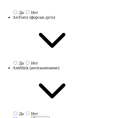
Да
Нет
ArcForce (форсаж дуги)
Да
Нет
AntiStick (антизалипание)
Да
Нет