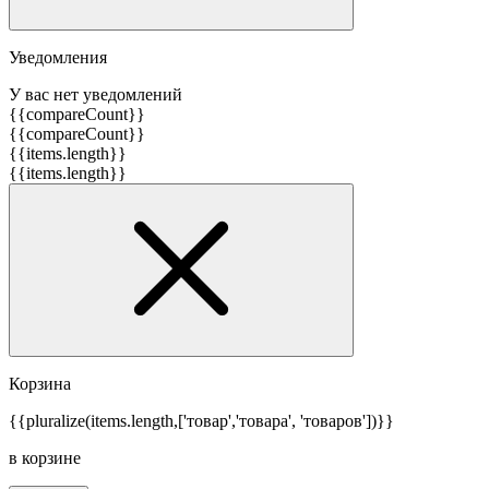
Уведомления
У вас нет уведомлений
{{compareCount}}
{{compareCount}}
{{items.length}}
{{items.length}}
Корзина
{{pluralize(items.length,['товар','товара', 'товаров'])}}
в корзине