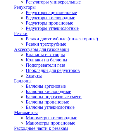
Регуляторы универсальные
Редукторы
Редукторы ацетиленовые
Редукторы кислородные
Редукторы пропановые
Редукторы углекислотные
Резаки
Резаки двухтрубные (инжекторные)
Резаки трехтрубные
Аксессуары для газосварки
Клапаны и затворы
Колпаки на баллоны
Подогреватели газа
Прокладки для редукторов
Хомуты
Баллоны
Баллоны аргоновые
Баллоны кислородные
Баллоны под газовые смеси
Баллоны пропановые
Баллоны углекислотные
Манометры
Манометры кислородные
Манометры пропановые
Расходные части к резакам