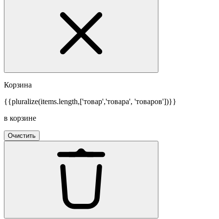
Корзина
{{pluralize(items.length,['товар','товара', 'товаров'])}}
в корзине
Очистить