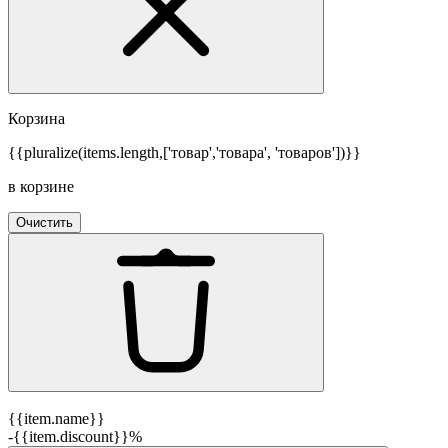
Корзина
{{pluralize(items.length,['товар','товара', 'товаров'])}}
в корзине
Очистить
{{item.name}}
-{{item.discount}}%