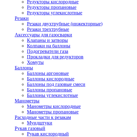
Редукторы кислородные
Редукторы пропановые
Редукторы углекислотные
Резаки
Резаки двухтрубные (инжекторные)
Резаки трехтрубные
Аксессуары для газосварки
Клапаны и затворы
Колпаки на баллоны
Подогреватели газа
Прокладки для редукторов
Хомуты
Баллоны
Баллоны аргоновые
Баллоны кислородные
Баллоны под газовые смеси
Баллоны пропановые
Баллоны углекислотные
Манометры
Манометры кислородные
Манометры пропановые
Расходные части к резакам
Мундштуки
Рукав газовый
Рукав кислородный