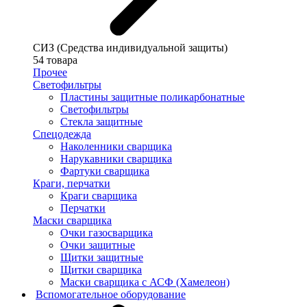
СИЗ (Средства индивидуальной защиты)
54 товара
Прочее
Светофильтры
Пластины защитные поликарбонатные
Светофильтры
Стекла защитные
Спецодежда
Наколенники сварщика
Нарукавники сварщика
Фартуки сварщика
Краги, перчатки
Краги сварщика
Перчатки
Маски сварщика
Очки газосварщика
Очки защитные
Щитки защитные
Щитки сварщика
Маски сварщика с АСФ (Хамелеон)
Вспомогательное оборудование