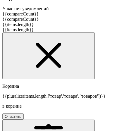
У вас нет уведомлений
{{compareCount}}
{{compareCount}}
{{items.length}}
{{items.length}}
Корзина
{{pluralize(items.length,['товар','товара', 'товаров'])}}
в корзине
Очистить