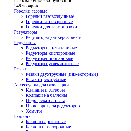
Газосварочное оборудование
148 товаров
Горелки газовые
Горелки газовоздушные
Горелки газосварочные
Горелки для термоправки
Регуляторы
Регуляторы универсальные
Редукторы
Редукторы ацетиленовые
Редукторы кислородные
Редукторы пропановые
Редукторы углекислотные
Резаки
Резаки двухтрубные (инжекторные)
Резаки трехтрубные
Аксессуары для газосварки
Клапаны и затворы
Колпаки на баллоны
Подогреватели газа
Прокладки для редукторов
Хомуты
Баллоны
Баллоны аргоновые
Баллоны кислородные