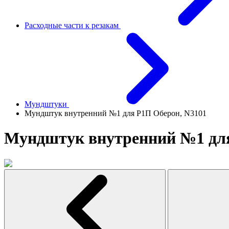
Расходные части к резакам
Мундштуки
Мундштук внутренний №1 для Р1П Оберон, N3101
Мундштук внутренний №1 для