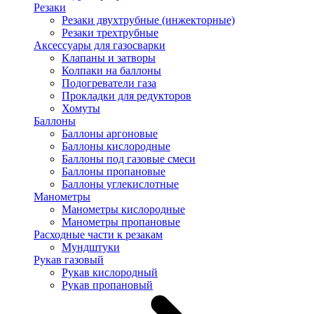
Резаки
Резаки двухтрубные (инжекторные)
Резаки трехтрубные
Аксессуары для газосварки
Клапаны и затворы
Колпаки на баллоны
Подогреватели газа
Прокладки для редукторов
Хомуты
Баллоны
Баллоны аргоновые
Баллоны кислородные
Баллоны под газовые смеси
Баллоны пропановые
Баллоны углекислотные
Манометры
Манометры кислородные
Манометры пропановые
Расходные части к резакам
Мундштуки
Рукав газовый
Рукав кислородный
Рукав пропановый