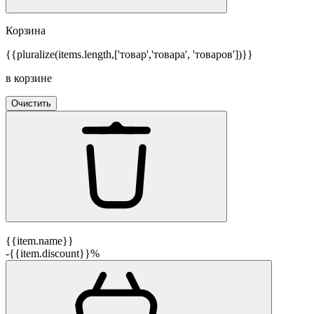
Корзина
{{pluralize(items.length,['товар','товара', 'товаров'])}}
в корзине
Очистить
{{item.name}}
-{{item.discount}}%