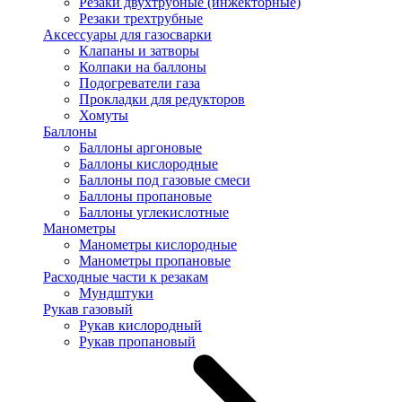
Резаки двухтрубные (инжекторные)
Резаки трехтрубные
Аксессуары для газосварки
Клапаны и затворы
Колпаки на баллоны
Подогреватели газа
Прокладки для редукторов
Хомуты
Баллоны
Баллоны аргоновые
Баллоны кислородные
Баллоны под газовые смеси
Баллоны пропановые
Баллоны углекислотные
Манометры
Манометры кислородные
Манометры пропановые
Расходные части к резакам
Мундштуки
Рукав газовый
Рукав кислородный
Рукав пропановый